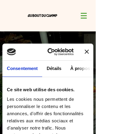
Du champ à
la ville,
Consentement
Détails
À propos des cookies
sans
Ce site web utilise des cookies.
détour
.
Les cookies nous permettent de
personnaliser le contenu et les
annonces, d'offrir des fonctionnalités
Commandez en ligne
relatives aux médias sociaux et
d'analyser notre trafic. Nous